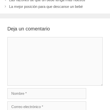
e
k
s
n
m
p
r
t
La mejor posición para que descanse un bebé
)
Deja un comentario
Comentario
Nombre
Correo