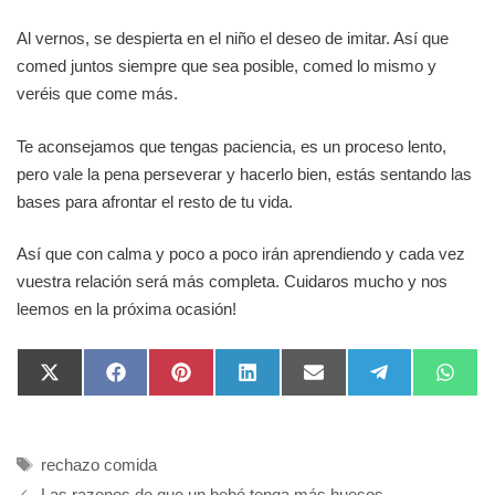
Al vernos, se despierta en el niño el deseo de imitar. Así que
comed juntos siempre que sea posible, comed lo mismo y
veréis que come más.
Te aconsejamos que tengas paciencia, es un proceso lento,
pero vale la pena perseverar y hacerlo bien, estás sentando las
bases para afrontar el resto de tu vida.
Así que con calma y poco a poco irán aprendiendo y cada vez
vuestra relación será más completa. Cuidaros mucho y nos
leemos en la próxima ocasión!
Compartir
Compartir
Compartir
Compartir
Compartir
Compartir
Compa
X
F
P
L
E
T
W
en
en
en
en
en
en
en
(
a
i
i
m
e
h
T
c
n
n
a
l
a
w
e
t
k
i
e
t
i
b
e
e
l
g
s
Etiquetas
t
o
r
d
r
A
rechazo comida
t
o
e
I
a
p
Las razones de que un bebé tenga más huesos