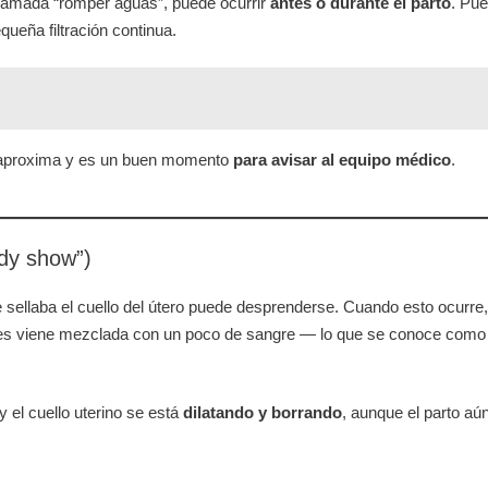
llamada “romper aguas”, puede ocurrir
antes o durante el parto
. Pu
ueña filtración continua.
e aproxima y es un buen momento
para avisar al equipo médico
.
ody show”)
 sellaba el cuello del útero puede desprenderse. Cuando esto ocurre,
es viene mezclada con un poco de sangre — lo que se conoce como
 el cuello uterino se está
dilatando y borrando
, aunque el parto aú