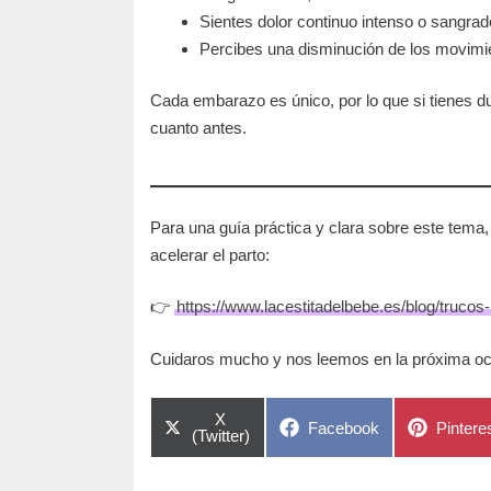
Sientes dolor continuo intenso o sangrad
Percibes una disminución de los movimi
Cada embarazo es único, por lo que si tienes d
cuanto antes.
Para una guía práctica y clara sobre este tema,
acelerar el parto:
👉
https://www.lacestitadelbebe.es/blog/trucos-
Cuidaros mucho y nos leemos en la próxima oc
Compartir
X
Compartir
Compart
Facebook
Pintere
en
(Twitter)
en
en