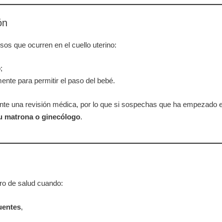
ón
esos que ocurren en el cuello uterino:
;
mente para permitir el paso del bebé.
ante una revisión médica, por lo que si sospechas que ha empezado e
tu matrona o ginecólogo
.
ro de salud cuando:
uentes
,