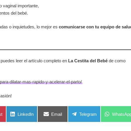
o vaginal importante,
entos del bebé.
udas o inquietudes, lo mejor es
comunicarse con tu equipo de salu
 puedes leer el artículo completo en
La Cestita del Bebé
de como
para-dilatar-mas-rapido-y-acelerar-el-parto/
asión!
ir
Compartir
Compartir
Compartir
Compartir
st
LinkedIn
Email
Telegram
WhatsAp
en
en
en
en