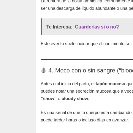
La ruptura de la bolsa amniótica, comúnmente 
ser una descarga de líquido abundante o una peq
Te Interesa:
Guarderías sí o no?
Este evento suele indicar que el nacimiento s
🩸 4. Moco con o sin sangre (“blo
Antes o al inicio del parto, el
tapón mucoso
que
puedes notar una secreción mucosa que a vec
“show”
o
bloody show
.
Es una señal de que tu cuerpo está cambiando y
puede tardar horas o incluso días en avanzar.