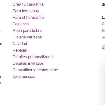
Crea tu canastilla
d
Para los papás
Para el hermanito
L
Peluches
C
a
Ropa para bebés
E
Higiene del bebé
6
lo
Navidad
Rebajas
Detalles personalizados
Detalles invitados
Canastillas y cestas bebé
o
Experiencias
s