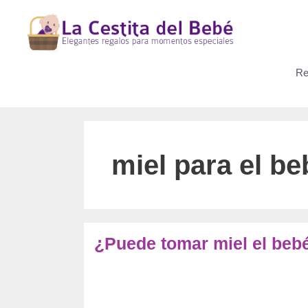
Saltar
al
contenido
Re
miel para el be
¿Puede tomar miel el be