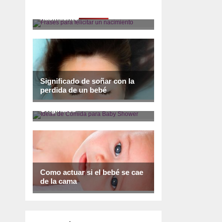
Frases para felicitar un
nacimiento
Significado de soñar con la
perdida de un bebé
Ideas de Comida para Baby
Shower: Deliciosas, Fáciles y
Originales
Como actuar si el bebé se cae
de la cama