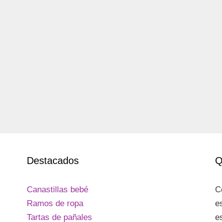
Destacados
Q
Canastillas bebé
C
Ramos de ropa
e
Tartas de pañales
e