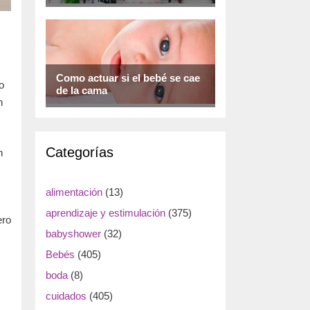
Como actuar si el bebé se cae
o
de la cama
n
Categorías
n
alimentación
(13)
aprendizaje y estimulación
(375)
ero
babyshower
(32)
Bebés
(405)
boda
(8)
cuidados
(405)